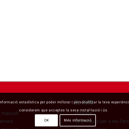
EL CLUB
 informació estadística per poder millorar i personalitzar la teva experièn
considerem que acceptes la seva instal•lació i ús.
a masculí
Història
femení
Informació per a les famí
OK
Més informació