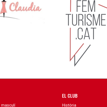
EL CLUB
a masculí
Història