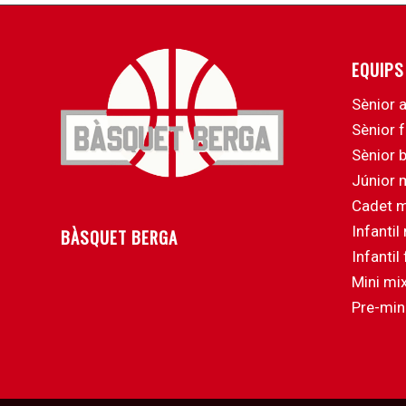
EQUIPS
Sènior 
Sènior 
Sènior 
Júnior 
Cadet m
Infantil
BÀSQUET BERGA
Infantil
Mini mi
Pre-min