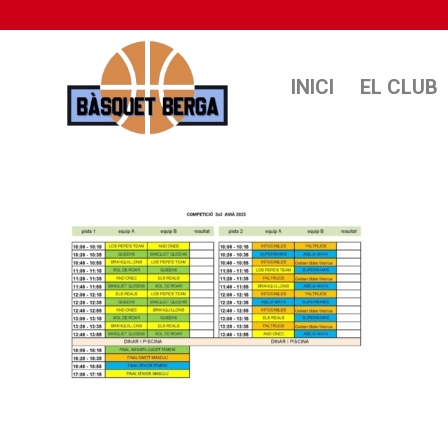
INICI
EL CLUB