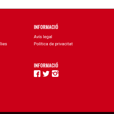
INFORMACIÓ
Avís legal
lies
Política de privacitat
INFORMACIÓ