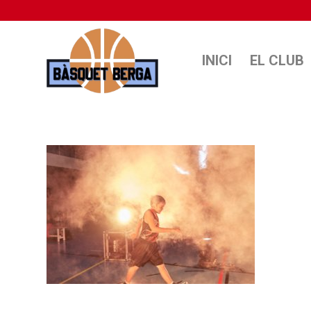
INICI
EL CLUB