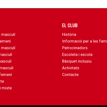
EL CLUB
a masculí
Història
femení
Informació per a les famí
b masculí
Patrocinadors
masculí
Escoleta i escola
asculí
Bàsquet inclusiu
 masculí
Activitats
 femení
Contacte
xte
i mixte