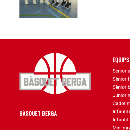
EQUIPS
Sènior 
Sènior 
Sènior 
Júnior 
Cadet m
Infantil
BÀSQUET BERGA
Infantil
Mini mi