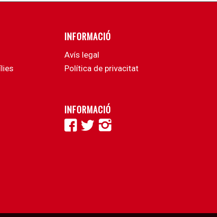
INFORMACIÓ
Avís legal
lies
Política de privacitat
INFORMACIÓ