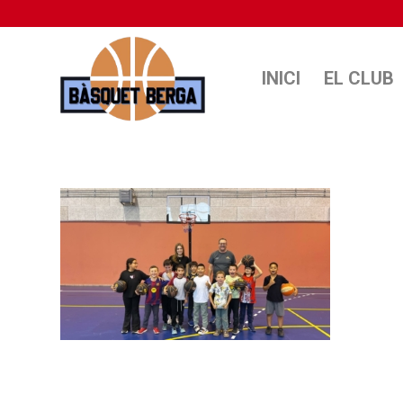
INICI
EL CLUB