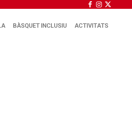
LA
BÀSQUET INCLUSIU
ACTIVITATS